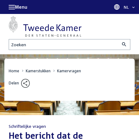
Menu
Taal sel
NL
Zoeken
Home
Kamerstukken
Kamervragen
Delen
Schriftelijke vragen
:
Het bericht dat de