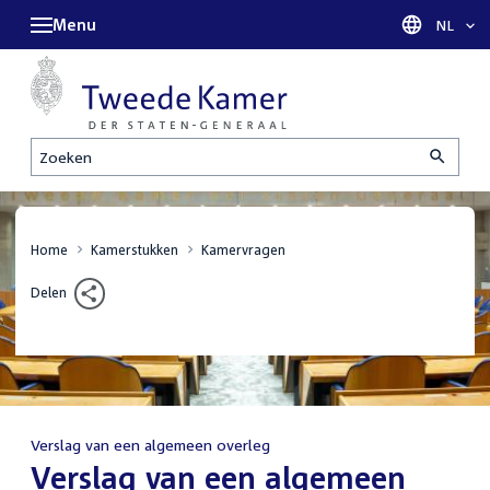
Menu
Taal sel
NL
Zoeken
Home
Kamerstukken
Kamervragen
Delen
Verslag van een algemeen overleg
:
Verslag van een algemeen