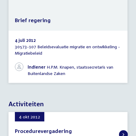
Brief regering
4 juli 2012
30573-107 Beleidsevaluatie migratie en ontwikkeling -
Brief
Migratiebeleid
regering
Indiener
H.P.M. Knapen, staatssecretaris van
Buitenlandse Zaken
Activiteiten
4 okt 2012
Procedurevergadering