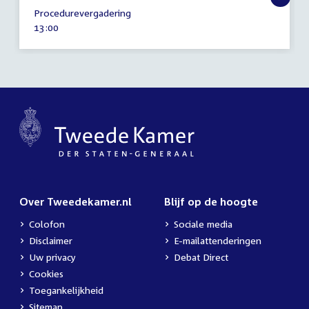
4
Procedurevergadering
oktober
Tijd
13:00
2012
activiteit:
Over Tweedekamer.nl
Blijf op de hoogte
Colofon
Sociale media
Disclaimer
E-mailattenderingen
Uw privacy
Debat Direct
Cookies
Toegankelijkheid
Sitemap