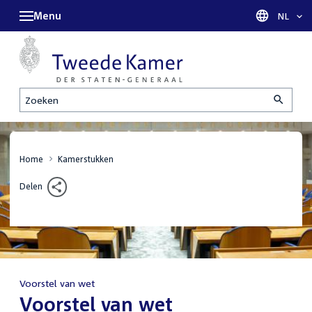
Menu
Taal sel
NL
Zoeken
Home
Kamerstukken
Delen
Voorstel van wet
:
Voorstel van wet