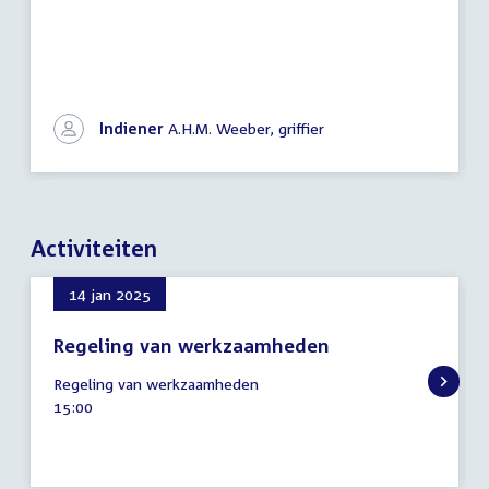
Indiener
A.H.M. Weeber, griffier
Activiteiten
14 jan 2025
Regeling van werkzaamheden
14
Regeling van werkzaamheden
januari
Tijd
15:00
2025
activiteit: