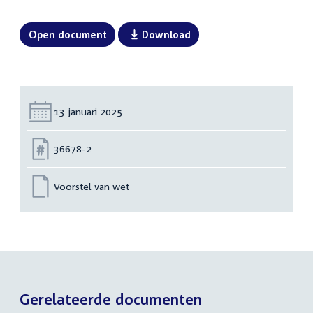
Open document
Download
Datum:
13 januari 2025
Nummer:
36678-2
Voorstel van wet
Gerelateerde documenten