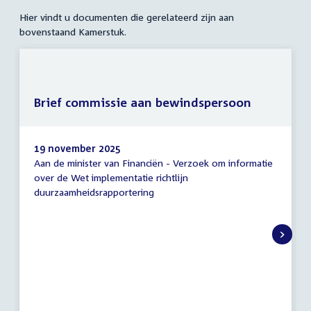
Hier vindt u documenten die gerelateerd zijn aan
bovenstaand Kamerstuk.
Brief commissie aan bewindspersoon
19 november 2025
Aan de minister van Financiën - Verzoek om informatie
Brief
over de Wet implementatie richtlijn
commissie
duurzaamheidsrapportering
aan
bewindspersoon