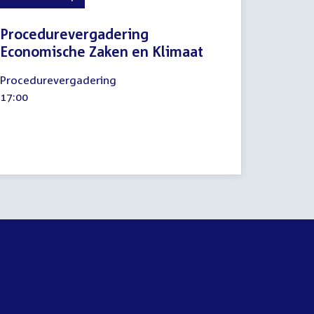
Procedurevergadering
Economische Zaken en Klimaat
21
Procedurevergadering
mei
Tijd
17:00
2024
activiteit: