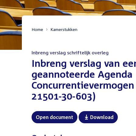
Home
Kamerstukken
Inbreng verslag schriftelijk overleg
:
Inbreng verslag van een
geannoteerde Agenda 
Concurrentievermogen 
21501-30-603)
Open document
Download