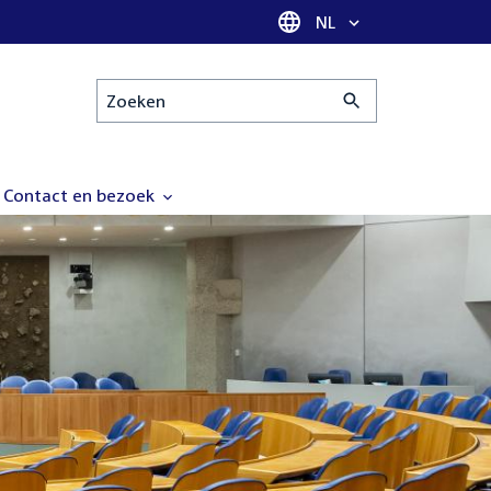
Taal selectie
NL
Zoeken
Contact en bezoek