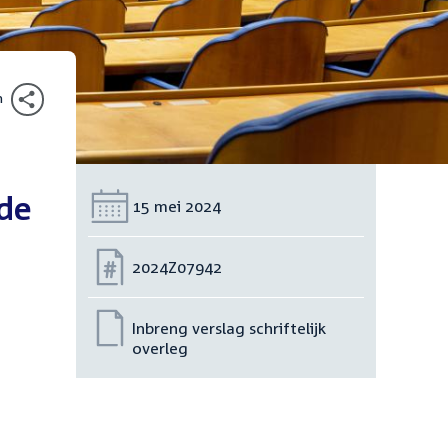
n
 de
Datum:
15 mei 2024
Nummer:
2024Z07942
Inbreng verslag schriftelijk
overleg