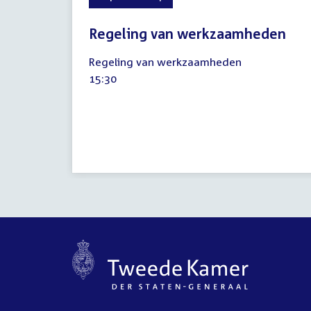
Regeling van werkzaamheden
14
Regeling van werkzaamheden
mei
Tijd
15:30
2024
activiteit: