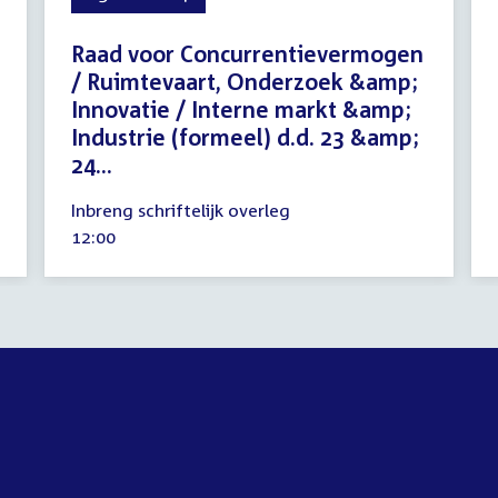
Raad voor Concurrentievermogen
/ Ruimtevaart, Onderzoek &amp;
Innovatie / Interne markt &amp;
Industrie (formeel) d.d. 23 &amp;
24...
15
Inbreng schriftelijk overleg
mei
Tijd
12:00
2024
activiteit: