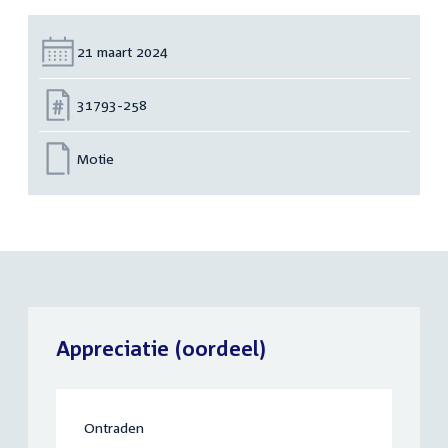
Datum:
21 maart 2024
Nummer:
31793-258
Motie
Appreciatie (oordeel)
Ontraden