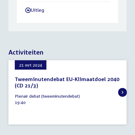
Uitleg
-
Activiteiten
21 mrt 2024
Tweeminutendebat EU-Klimaatdoel 2040
(CD 21/3)
21
Plenair debat (tweeminutendebat)
maart
Tijd
19:40
2024
activiteit: