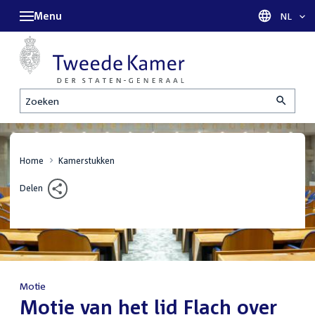
Menu
Taal sel
NL
Zoeken
Home
Kamerstukken
Delen
Motie
:
Motie van het lid Flach over