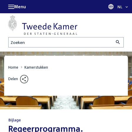
Menu
Taal sel
NL
Zoeken
Home
Kamerstukken
Delen
Bijlage
:
Regeerprogramma.