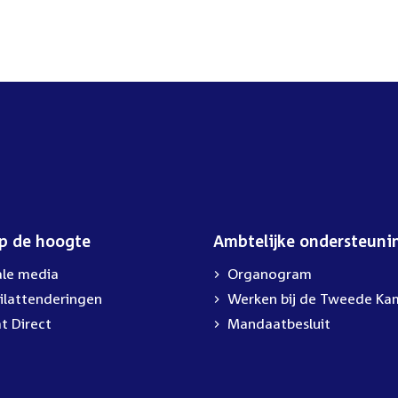
op de hoogte
Ambtelijke ondersteuni
ale media
Organogram
ilattenderingen
External
Werken bij de Tweede Ka
link:
t Direct
Mandaatbesluit