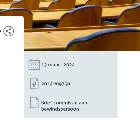
n
Datum:
13 maart 2024
Nummer:
2024D09756
Brief commissie aan
bewindspersoon