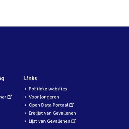
ng
Links
Politieke websites
mer
Voor jongeren
External
Open Data Portaal
link:
Erelijst van Gevallenen
External
Lijst van Gevallenen
link: