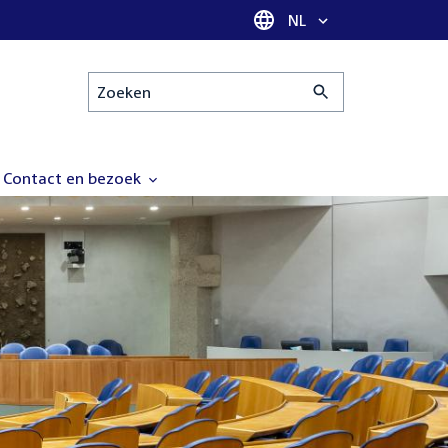
Taal selectie
NL
Zoeken
Contact en bezoek