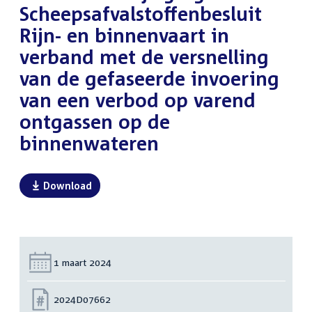
Scheepsafvalstoffenbesluit
Rijn- en binnenvaart in
verband met de versnelling
van de gefaseerde invoering
van een verbod op varend
ontgassen op de
binnenwateren
Download
Datum:
1 maart 2024
Nummer:
2024D07662