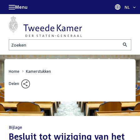
Menu
Taal sel
NL
Zoeken
Home
Kamerstukken
Delen
Bijlage
:
Besluit tot wijziging van het