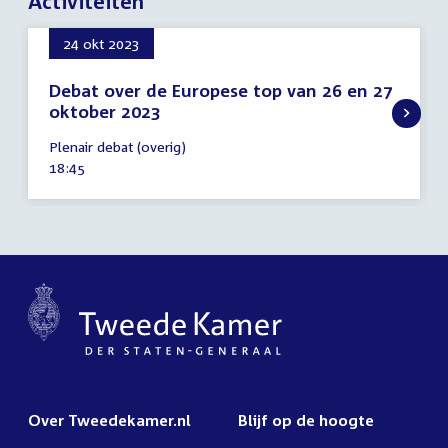
Activiteiten
24 okt 2023
Debat over de Europese top van 26 en 27
oktober 2023
24
Plenair debat (overig)
oktober
Tijd
18:45
2023
activiteit:
Over Tweedekamer.nl
Blijf op de hoogte