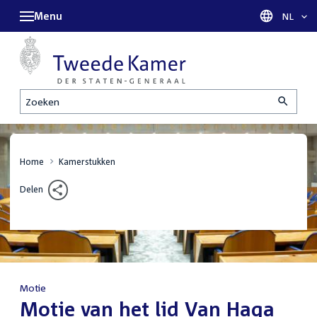
Menu
Taal sel
NL
Zoeken
Home
Kamerstukken
Delen
Motie
:
Motie van het lid Van Haga