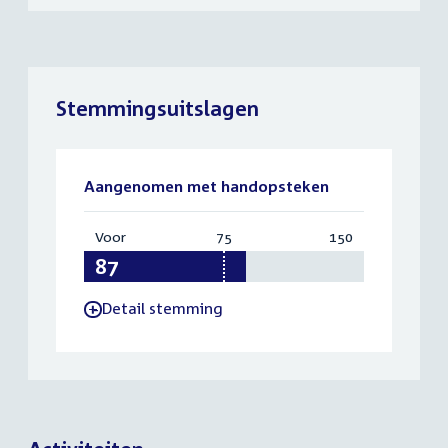
Stemmingsuitslagen
Aangenomen met handopsteken
Voor
:
75
Vereist:
150
Totaal:
87
75
150
Detail stemming
-