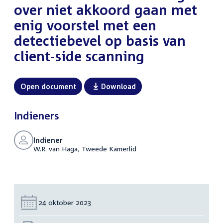
over niet akkoord gaan met
enig voorstel met een
detectiebevel op basis van
client-side scanning
Open document
Download
Indieners
Indiener
W.R. van Haga, Tweede Kamerlid
Datum:
24 oktober 2023