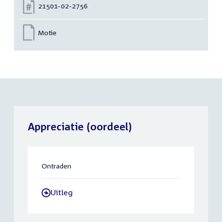
Nummer:
21501-02-2756
Motie
Appreciatie (oordeel)
Ontraden
Uitleg
-