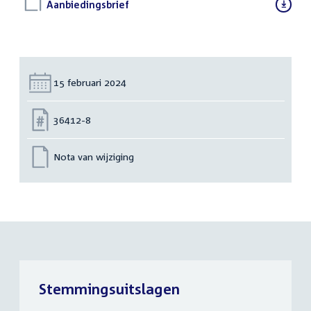
Download
Aanbiedingsbrief
(DOCX)
bestand:
Datum:
15 februari 2024
Nummer:
36412-8
Nota van wijziging
Stemmingsuitslagen