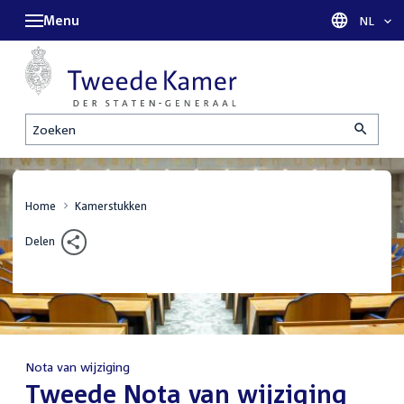
Menu
Taal sel
NL
Zoeken
Home
Kamerstukken
Delen
Nota van wijziging
:
Tweede Nota van wijziging