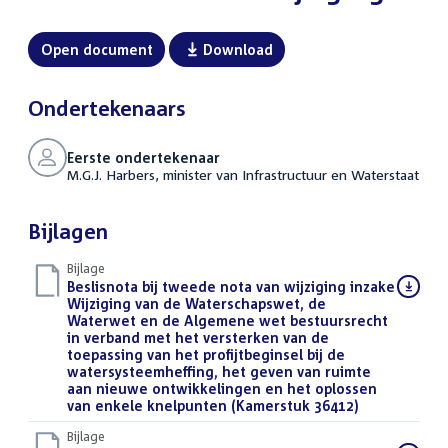
Open document
Download
Ondertekenaars
Eerste ondertekenaar
M.G.J. Harbers, minister van Infrastructuur en Waterstaat
Bijlagen
Bijlage
Download
Beslisnota bij tweede nota van wijziging inzake
bestand:
Wijziging van de Waterschapswet, de
Waterwet en de Algemene wet bestuursrecht
in verband met het versterken van de
toepassing van het profijtbeginsel bij de
watersysteemheffing, het geven van ruimte
aan nieuwe ontwikkelingen en het oplossen
van enkele knelpunten (Kamerstuk 36412)
(PDF)
Bijlage