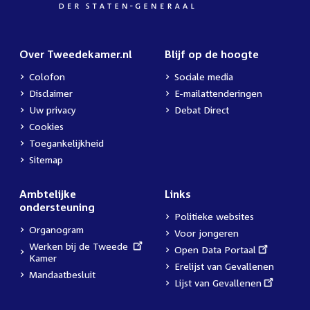
Over Tweedekamer.nl
Blijf op de hoogte
Colofon
Sociale media
Disclaimer
E-mailattenderingen
Uw privacy
Debat Direct
Cookies
Toegankelijkheid
Sitemap
Ambtelijke
Links
ondersteuning
Politieke websites
Organogram
Voor jongeren
External
Werken bij de Tweede
External
Open Data Portaal
link:
Kamer
link:
Erelijst van Gevallenen
Mandaatbesluit
External
Lijst van Gevallenen
link: