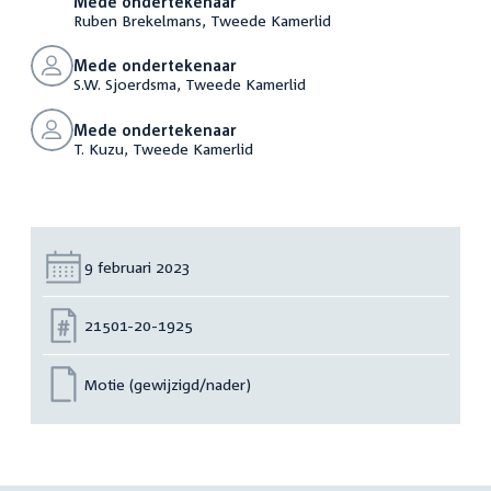
Mede ondertekenaar
Ruben Brekelmans, Tweede Kamerlid
Mede ondertekenaar
S.W. Sjoerdsma, Tweede Kamerlid
Mede ondertekenaar
T. Kuzu, Tweede Kamerlid
Datum:
9 februari 2023
Nummer:
21501-20-1925
Motie (gewijzigd/nader)