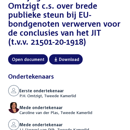
Omtzigt c.s. over brede
publieke steun bij EU-
bondgenoten verwerven voor
de conclusies van het JIT
(t.v.v. 21501-20-1918)
Open document
Download
Ondertekenaars
Eerste ondertekenaar
P.H. Omtzigt, Tweede Kamerlid
Mede ondertekenaar
Caroline van der Plas, Tweede Kamerlid
Mede ondertekenaar
J.J. (Jasper) van Dijk, Tweede Kamerlid