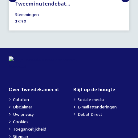
Tweeminutendebat...
9
Stemmingen
februari
Tijd
13:30
2023
activiteit:
Over Tweedekamer.nl
Blijf op de hoogte
Colofon
Sociale media
Disclaimer
E-mailattenderingen
Uw privacy
Debat Direct
Cookies
Toegankelijkheid
Sitemap