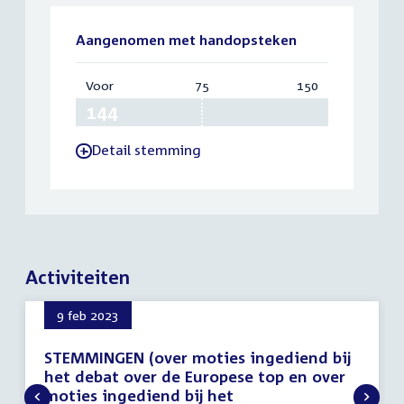
Aangenomen met handopsteken
Voor
:
75
Vereist:
150
Totaal:
144
75
150
Detail stemming
-
Activiteiten
9 feb 2023
STEMMINGEN (over moties ingediend bij
het debat over de Europese top en over
moties ingediend bij het