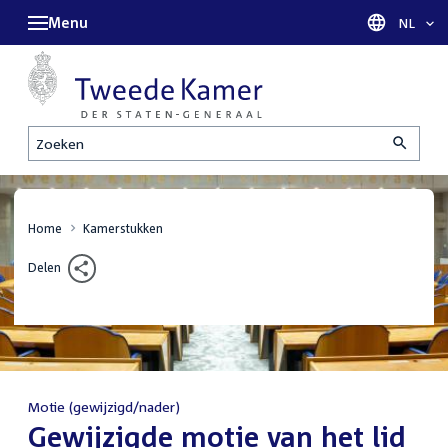
Menu
Taal sel
NL
Zoeken
Home
Kamerstukken
Delen
Motie (gewijzigd/nader)
:
Gewijzigde motie van het lid