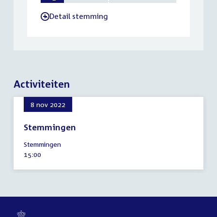
Detail stemming
-
Activiteiten
8 nov 2022
Stemmingen
8
Stemmingen
november
Tijd
15:00
2022
activiteit: