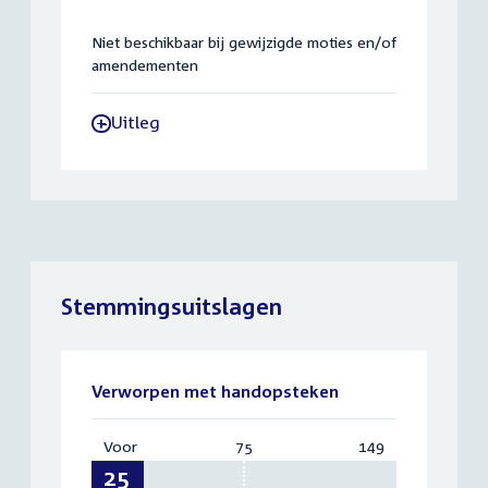
Niet beschikbaar bij gewijzigde moties en/of
amendementen
Uitleg
-
Stemmingsuitslagen
Verworpen met handopsteken
Voor
:
75
Vereist:
149
Totaal:
25
75
149