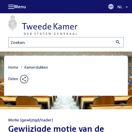
Menu
Taal sel
NL
Zoeken
Home
Kamerstukken
Delen
Motie (gewijzigd/nader)
:
Gewijzigde motie van de