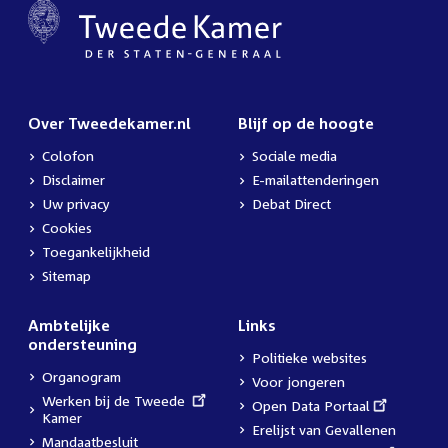
Over Tweedekamer.nl
Blijf op de hoogte
Colofon
Sociale media
Disclaimer
E-mailattenderingen
Uw privacy
Debat Direct
Cookies
Toegankelijkheid
Sitemap
Ambtelijke
Links
ondersteuning
Politieke websites
Organogram
Voor jongeren
External
Werken bij de Tweede
External
Open Data Portaal
link:
Kamer
link:
Erelijst van Gevallenen
Mandaatbesluit