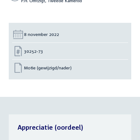
P.H. Omtzigt, Tweede Kamerlid
Datum:
8 november 2022
Nummer:
30252-73
Motie (gewijzigd/nader)
Appreciatie (oordeel)