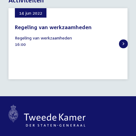
Activiteiten
14 jun 2022
Regeling van werkzaamheden
14
Regeling van werkzaamheden
juni
Tijd
16:00
2022
activiteit: