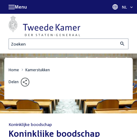
Menu
Taal sel
NL
Zoeken
Home
Kamerstukken
Delen
Koninklijke boodschap
:
Koninklijke boodschap