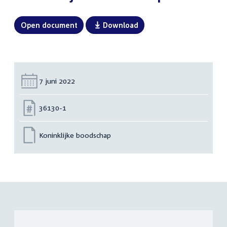
Open document
Download
Datum:
7 juni 2022
Nummer:
36130-1
Koninklijke boodschap