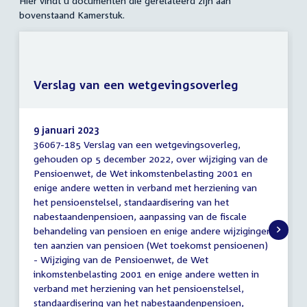
Hier vindt u documenten die gerelateerd zijn aan
bovenstaand Kamerstuk.
Verslag van een wetgevingsoverleg
9 januari 2023
36067-185 Verslag van een wetgevingsoverleg,
Verslag
gehouden op 5 december 2022, over wijziging van de
van
Pensioenwet, de Wet inkomstenbelasting 2001 en
een
wetgevingsoverleg
enige andere wetten in verband met herziening van
het pensioenstelsel, standaardisering van het
nabestaandenpensioen, aanpassing van de fiscale
behandeling van pensioen en enige andere wijzigingen
ten aanzien van pensioen (Wet toekomst pensioenen)
- Wijziging van de Pensioenwet, de Wet
inkomstenbelasting 2001 en enige andere wetten in
verband met herziening van het pensioenstelsel,
standaardisering van het nabestaandenpensioen,