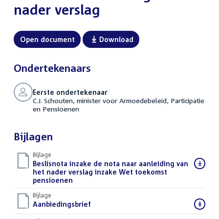
nader verslag
Open document
Download
Ondertekenaars
Eerste ondertekenaar
C.J. Schouten, minister voor Armoedebeleid, Participatie
en Pensioenen
Bijlagen
Bijlage
Download
Beslisnota inzake de nota naar aanleiding van
bestand:
het nader verslag inzake Wet toekomst
pensioenen
(PDF)
Bijlage
Download
Aanbiedingsbrief
(DOCX)
bestand: