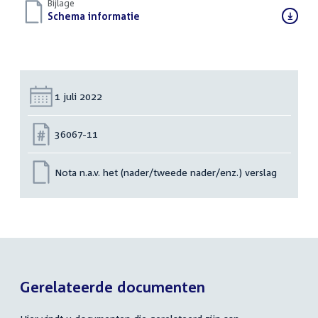
Bijlage
Download
Schema informatie
(PDF)
bestand:
Datum:
1 juli 2022
Nummer:
36067-11
Nota n.a.v. het (nader/tweede nader/enz.) verslag
Gerelateerde documenten