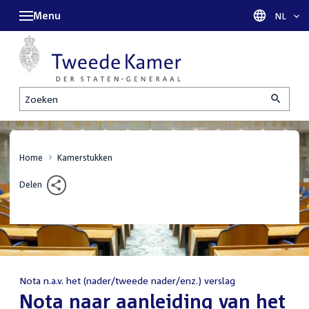
Menu
Taal sel
NL
Zoeken
Home
Kamerstukken
Delen
Nota n.a.v. het (nader/tweede nader/enz.) verslag
:
Nota naar aanleiding van het