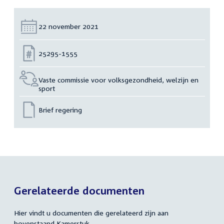
Datum:
22 november 2021
Nummer:
25295-1555
Vaste commissie voor volksgezondheid, welzijn en
sport
Brief regering
Gerelateerde documenten
Hier vindt u documenten die gerelateerd zijn aan
bovenstaand Kamerstuk.