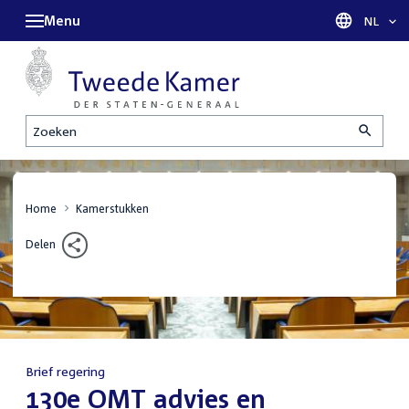
Menu
Taal sel
NL
Zoeken
Home
Kamerstukken
Delen
Brief regering
:
130e OMT advies en