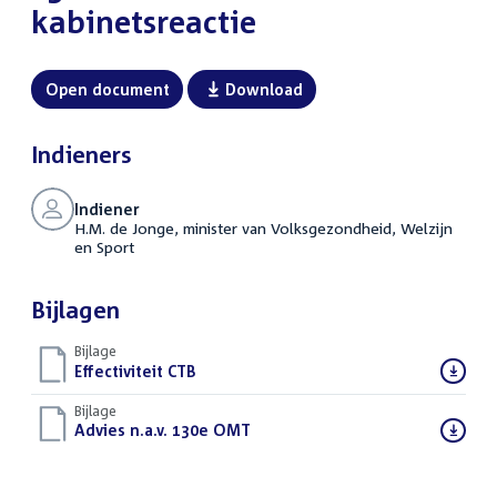
kabinetsreactie
Open document
Download
Indieners
Indiener
H.M. de Jonge, minister van Volksgezondheid, Welzijn
en Sport
Bijlagen
Bijlage
Download
Effectiviteit CTB
(PDF)
bestand:
Bijlage
Download
Advies n.a.v. 130e OMT
(PDF)
bestand: