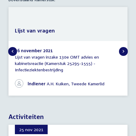
Lijst van vragen
26 november 2021
Lijst van vragen inzake 130e OMT advies en
Lijst
kabinetsreactie (Kamerstuk 25295-1555) -
van
Infectieziektenbestrijding
vragen
Indiener
A.H. Kuiken, Tweede Kamerlid
Activiteiten
25 nov 2021