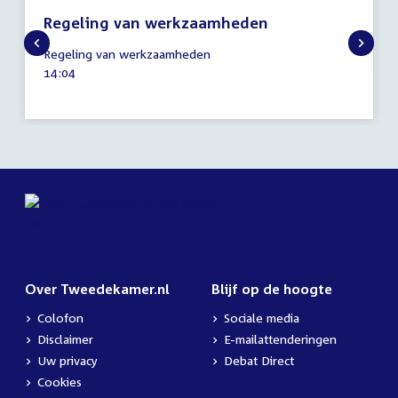
Regeling van werkzaamheden
25
Regeling van werkzaamheden
november
Tijd
14:04
2021
activiteit:
Over Tweedekamer.nl
Blijf op de hoogte
Colofon
Sociale media
Disclaimer
E-mailattenderingen
Uw privacy
Debat Direct
Cookies