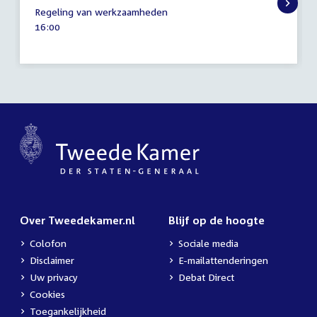
29
Regeling van werkzaamheden
juni
Tijd
16:00
2021
activiteit:
Over Tweedekamer.nl
Blijf op de hoogte
Colofon
Sociale media
Disclaimer
E-mailattenderingen
Uw privacy
Debat Direct
Cookies
Toegankelijkheid