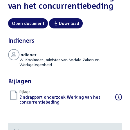
van het concurrentiebeding
Open document
Download
Indieners
Indiener
W. Koolmees, minister van Sociale Zaken en
Werkgelegenheid
Bijlagen
Bijlage
Download
Eindrapport onderzoek Werking van het
bestand:
concurrentiebeding
(PDF)