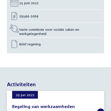
Datum:
25 juni 2021
Nummer:
29544-1064
Vaste commissie voor sociale zaken en
werkgelegenheid
Brief regering
Activiteiten
29 jun 2021
Regeling van werkzaamheden