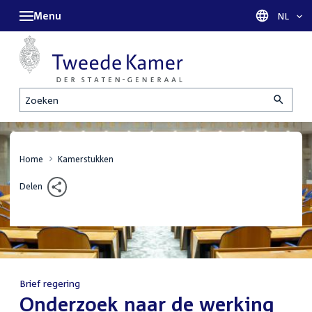
Menu
Taal sel
NL
Zoeken
Home
Kamerstukken
Delen
Brief regering
:
Onderzoek naar de werking