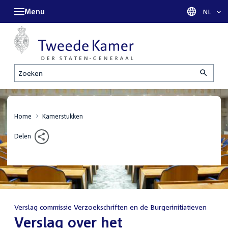
Menu
Taal sel
NL
Zoeken
Home
Kamerstukken
Delen
Verslag commissie Verzoekschriften en de Burgerinitiatieven
:
Verslag over het