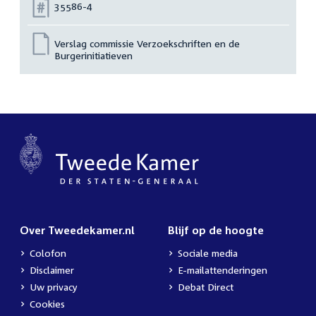
Nummer:
35586-4
Verslag commissie Verzoekschriften en de
Burgerinitiatieven
Over Tweedekamer.nl
Blijf op de hoogte
Colofon
Sociale media
Disclaimer
E-mailattenderingen
Uw privacy
Debat Direct
Cookies