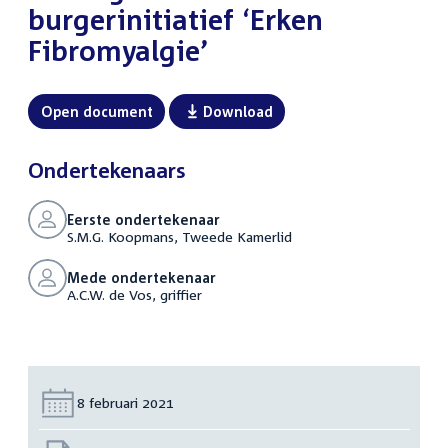
burgerinitiatief ‘Erken
Fibromyalgie’
Open document
Download
Ondertekenaars
Eerste ondertekenaar
S.M.G. Koopmans, Tweede Kamerlid
Mede ondertekenaar
A.C.W. de Vos, griffier
Datum:
8 februari 2021