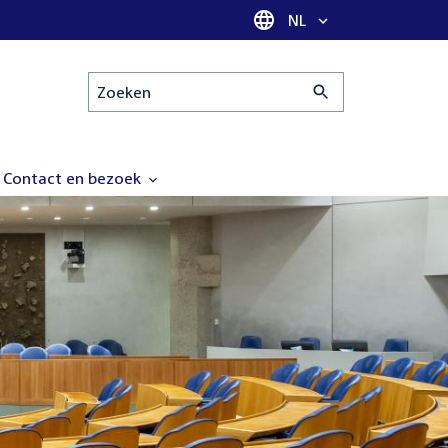
Taal selectie
NL
Zoeken
Contact en bezoek