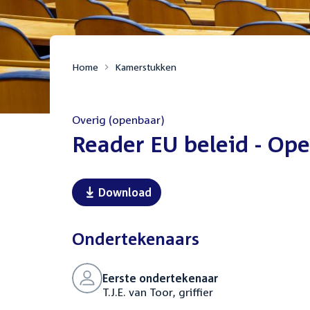
Home
Kamerstukken
Overig (openbaar)
:
Reader EU beleid - Op
Download
Ondertekenaars
Eerste ondertekenaar
T.J.E. van Toor, griffier