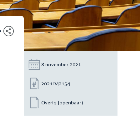
n
Datum:
8 november 2021
Nummer:
2021D42154
Overig (openbaar)