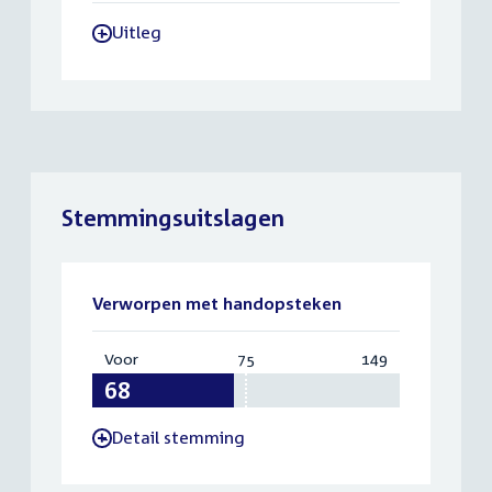
Uitleg
-
Stemmingsuitslagen
Verworpen met handopsteken
Voor
:
75
Vereist:
149
Totaal:
68
75
149
Detail stemming
-