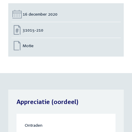
Datum:
16 december 2020
Nummer:
31015-210
Motie
Appreciatie (oordeel)
Ontraden