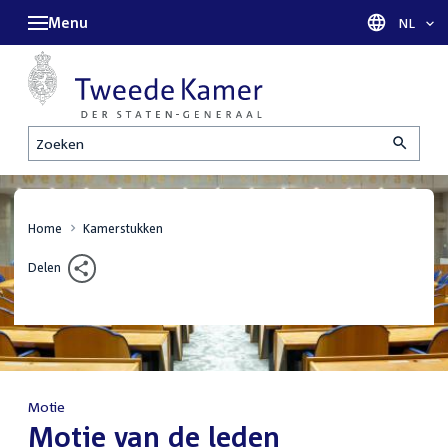
Menu
Taal sel
NL
Zoeken
Home
Kamerstukken
Delen
Motie
:
Motie van de leden