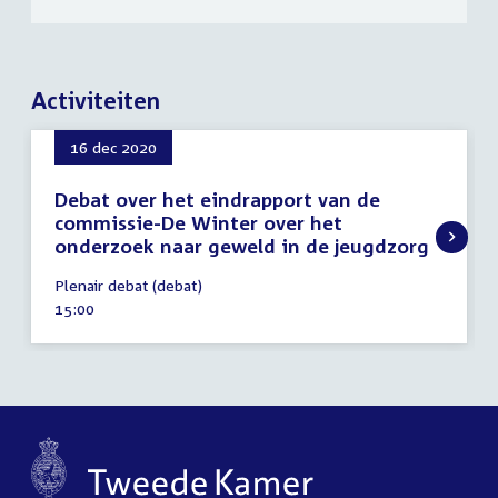
Activiteiten
16 dec 2020
Debat over het eindrapport van de
commissie-De Winter over het
onderzoek naar geweld in de jeugdzorg
16
Plenair debat (debat)
december
Tijd
15:00
2020
activiteit: