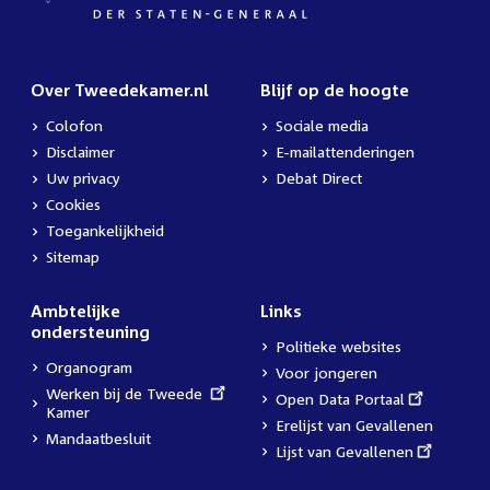
Over Tweedekamer.nl
Blijf op de hoogte
Colofon
Sociale media
Disclaimer
E-mailattenderingen
Uw privacy
Debat Direct
Cookies
Toegankelijkheid
Sitemap
Ambtelijke
Links
ondersteuning
Politieke websites
Organogram
Voor jongeren
External
Werken bij de Tweede
External
Open Data Portaal
link:
Kamer
link:
Erelijst van Gevallenen
Mandaatbesluit
External
Lijst van Gevallenen
link: