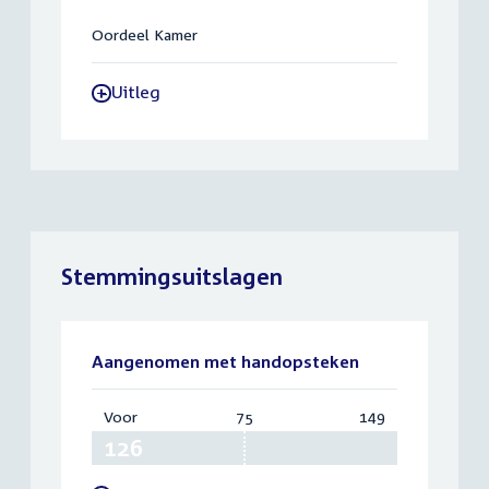
Oordeel Kamer
Uitleg
-
Stemmingsuitslagen
Aangenomen met handopsteken
Voor
:
75
Vereist:
149
Totaal:
126
75
149