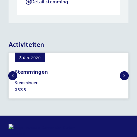
Detail stemming
-
Activiteiten
8 dec 2020
Stemmingen
8
Stemmingen
december
Tijd
15:05
2020
activiteit: