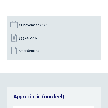
Datum:
11 november 2020
Nummer:
35570-V-16
Amendement
Appreciatie (oordeel)