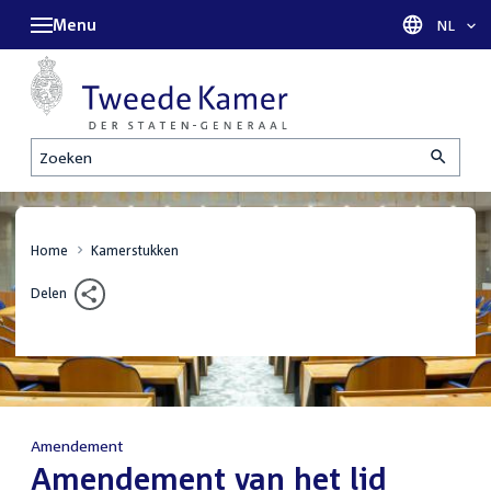
Menu
Taal sel
NL
Zoeken
Home
Kamerstukken
Delen
Amendement
:
Amendement van het lid