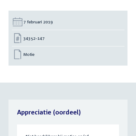
Datum:
7 februari 2019
Nummer:
34352-147
Motie
Appreciatie (oordeel)