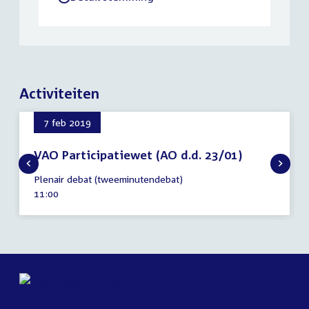
Activiteiten
7 feb 2019
VAO Participatiewet (AO d.d. 23/01)
7
Plenair debat (tweeminutendebat)
februari
Tijd
11:00
2019
activiteit: