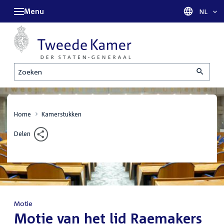
Menu
Taal sel
NL
Zoeken
Home
Kamerstukken
Delen
Motie
:
Motie van het lid Raemakers