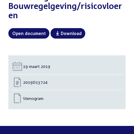
Bouwregelgeving/risicovloer
en
Open document
Download
Datum:
19 maart 2019
Nummer:
2019D13724
Stenogram