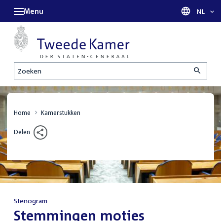
Menu
Taal sel
NL
Zoeken
Home
Kamerstukken
Delen
Stenogram
:
Stemmingen moties