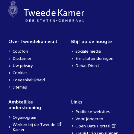
Over Tweedekamer.nl
Blijf op de hoogte
Colofon
Sociale media
Disclaimer
E-mailattenderingen
Uw privacy
Debat Direct
Cookies
Toegankelijkheid
Sitemap
Ambtelijke
Links
ondersteuning
Politieke websites
Organogram
Voor jongeren
External
Werken bij de Tweede
External
Open Data Portaal
link:
Kamer
link:
Erelijst van Gevallenen