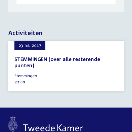
Activiteiten
23 feb 2017
STEMMINGEN (over alle resterende
punten)
23
Stemmingen
februari
Tijd
22:00
2017
activiteit: