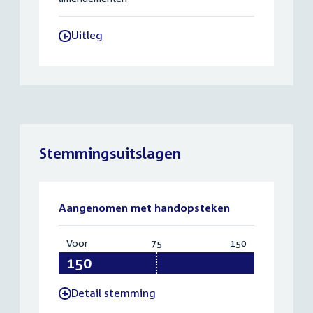
Uitleg
-
Stemmingsuitslagen
Aangenomen met handopsteken
Voor
:
75
Vereist:
150
Totaal:
150
75
150
Detail stemming
-