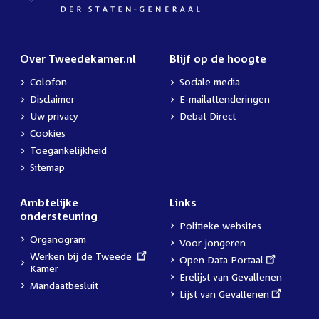
Over Tweedekamer.nl
Blijf op de hoogte
Colofon
Sociale media
Disclaimer
E-mailattenderingen
Uw privacy
Debat Direct
Cookies
Toegankelijkheid
Sitemap
Ambtelijke
Links
ondersteuning
Politieke websites
Organogram
Voor jongeren
External
Werken bij de Tweede
External
Open Data Portaal
link:
Kamer
link:
Erelijst van Gevallenen
Mandaatbesluit
External
Lijst van Gevallenen
link: