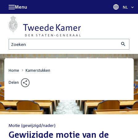
Menu
Taal sel
NL
Zoeken
Home
Kamerstukken
Delen
Motie (gewijzigd/nader)
:
Gewijzigde motie van de