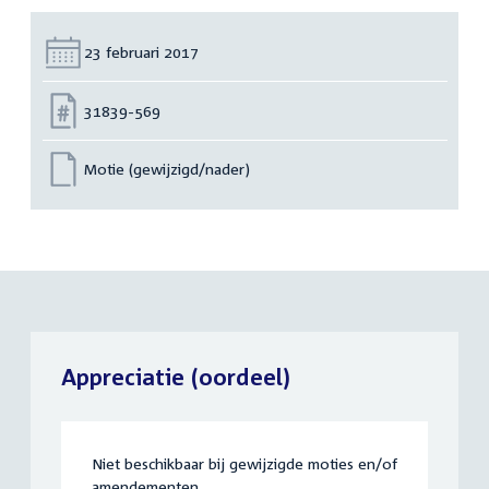
Datum:
23 februari 2017
Nummer:
31839-569
Motie (gewijzigd/nader)
Appreciatie (oordeel)
Niet beschikbaar bij gewijzigde moties en/of
amendementen