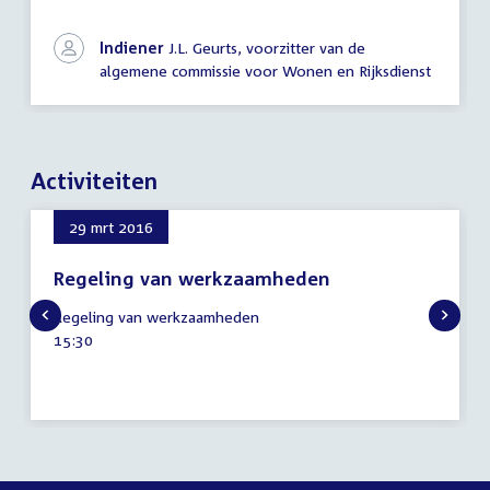
Indiener
J.L. Geurts, voorzitter van de
algemene commissie voor Wonen en Rijksdienst
Activiteiten
29 mrt 2016
Regeling van werkzaamheden
29
Regeling van werkzaamheden
maart
Tijd
15:30
2016
activiteit: