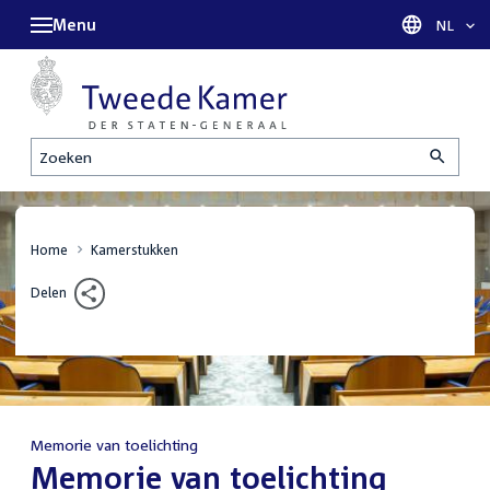
Menu
Taal sel
NL
Zoeken
Home
Kamerstukken
Delen
Memorie van toelichting
:
Memorie van toelichting