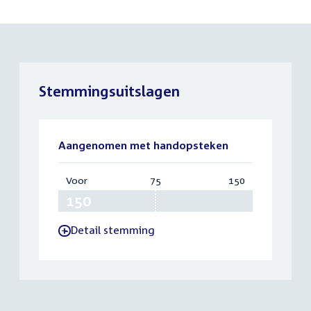
Stemmingsuitslagen
Aangenomen met handopsteken
Voor
:
75
Vereist:
150
Totaal:
150
75
150
Detail stemming
-