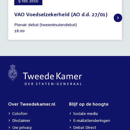
9 feb 2016
VAO Voedselzekerheid (AO d.d. 27/01)
9
Plenair debat (tweeminutendebat)
februari
Tijd
18:00
2016
activiteit:
Over Tweedekamer.nl
Blijf op de hoogte
Colofon
Sociale media
Disclaimer
E-mailattenderingen
Uw privacy
Debat Direct