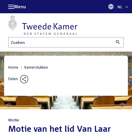
Menu
Taal sel
NL
Zoeken
Home
Kamerstukken
Delen
Motie
:
Motie van het lid Van Laar