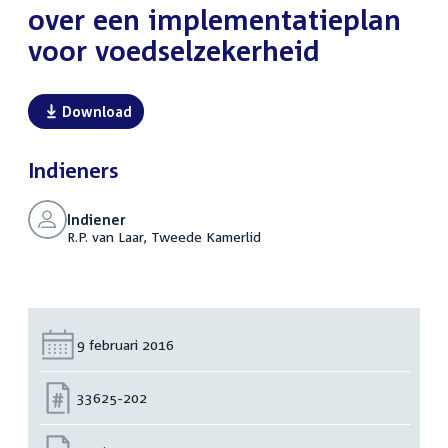
over een implementatieplan
voor voedselzekerheid
Download
Indieners
Indiener
R.P. van Laar, Tweede Kamerlid
Datum:
9 februari 2016
Nummer:
33625-202