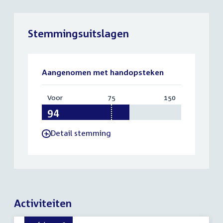
Stemmingsuitslagen
Aangenomen met handopsteken
Voor
:
75
Vereist:
150
Totaal:
94
75
150
Detail stemming
-
Activiteiten