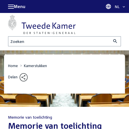
Menu
Taal sel
NL
Zoeken
Home
Kamerstukken
Delen
Memorie van toelichting
:
Memorie van toelichting