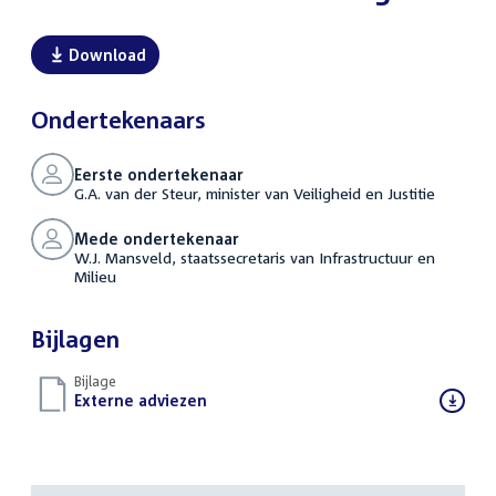
Download
Ondertekenaars
Eerste ondertekenaar
G.A. van der Steur, minister van Veiligheid en Justitie
Mede ondertekenaar
W.J. Mansveld, staatssecretaris van Infrastructuur en
Milieu
Bijlagen
Bijlage
Download
Externe adviezen
(PDF)
bestand: