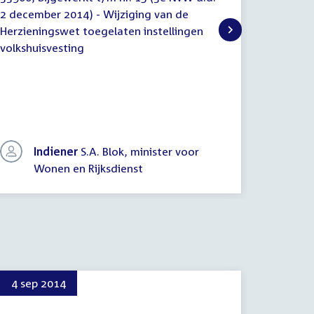
Bijgewerkte
Nota
2 december 2014) - Wijziging van de
nader ve
tekst
n.a.v.
Herzieningswet toegelaten instellingen
Herzieni
het
volkshuisvesting
(nader
volkshui
nader/e
verslag
Indiener
S.A. Blok, minister voor
In
Wonen en Rijksdienst
Wo
4 sep 2014
8 dec 