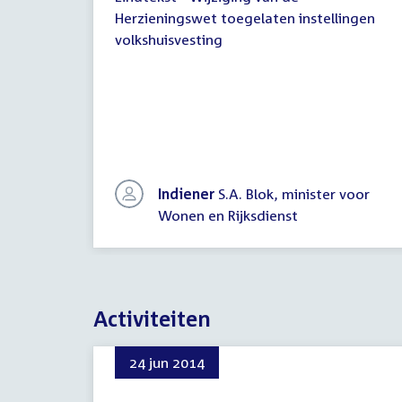
Eindtekst
Herzieningswet toegelaten instellingen
volkshuisvesting
Indiener
S.A. Blok, minister voor
Wonen en Rijksdienst
Activiteiten
24 jun 2014