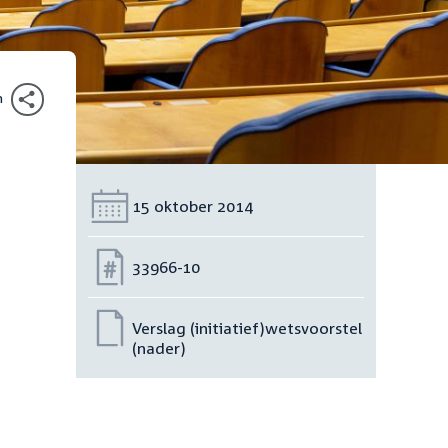
n
Datum:
15 oktober 2014
Nummer:
33966-10
Verslag (initiatief)wetsvoorstel
(nader)