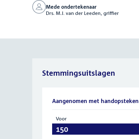
Mede ondertekenaar
Drs. M.J. van der Leeden, griffier
Stemmingsuitslagen
Aangenomen met handopsteken
Voor
:
150