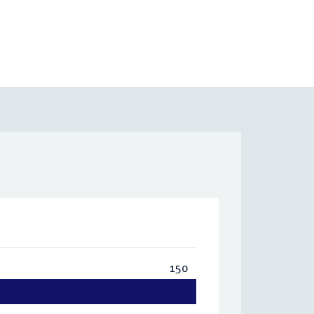
150
Totaal:
150