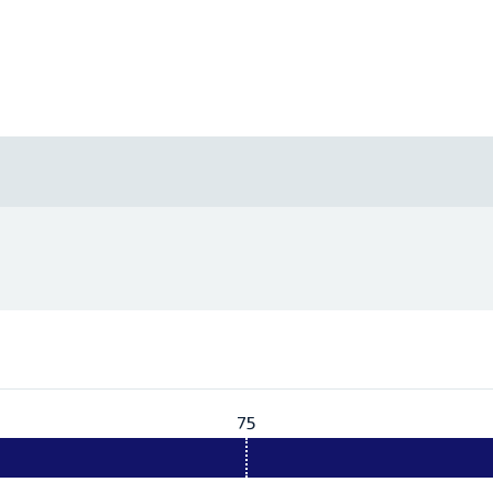
75
Vereist:
75