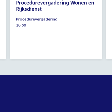
Procedurevergadering Wonen en
Rijksdienst
24
Procedurevergadering
juni
Tijd
16:00
2014
activiteit: