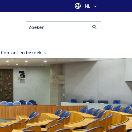
Taal selectie
NL
Zoeken
Contact en bezoek