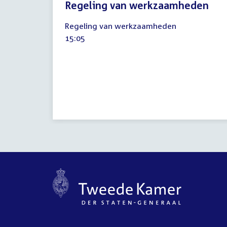
Regeling van werkzaamheden
24
Regeling van werkzaamheden
juni
Tijd
15:05
2014
activiteit: