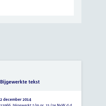
Nota n
Bijgewerkte tekst
nader/
2 december 2014
29 okto
33966, bijgewerkt t/m nr. 15 (3e NvW d.d.
33966-13