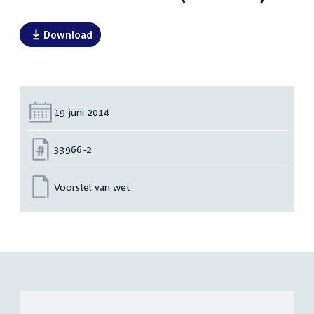
Download
Datum:
19 juni 2014
Nummer:
33966-2
Voorstel van wet