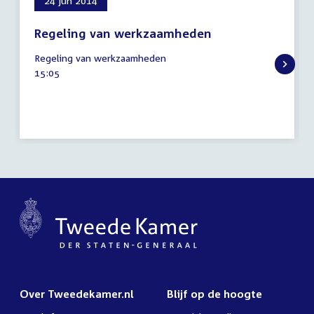
24 jun 2014
Regeling van werkzaamheden
24
Regeling van werkzaamheden
juni
Tijd
15:05
2014
activiteit:
Over Tweedekamer.nl
Blijf op de hoogte