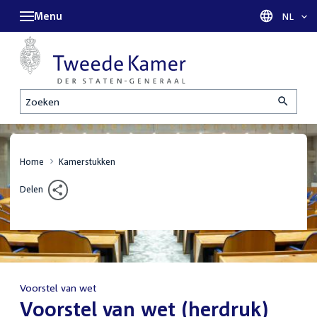
Menu
Taal sel
NL
Zoeken
Home
Kamerstukken
Delen
Voorstel van wet
:
Voorstel van wet (herdruk)