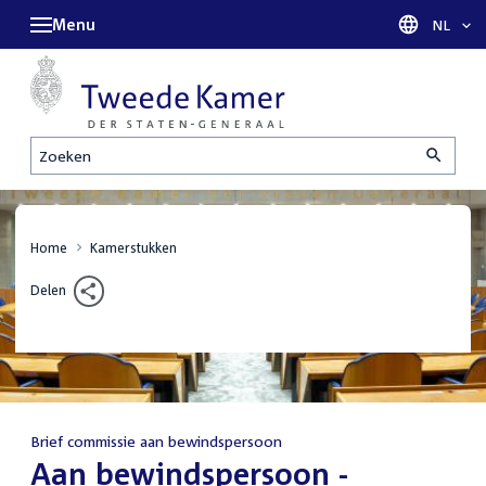
Menu
Taal sel
NL
Zoeken
Home
Kamerstukken
Delen
Brief commissie aan bewindspersoon
:
Aan bewindspersoon -