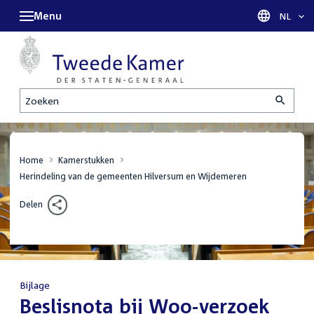
Menu
Taal sel
NL
Zoeken
Home
Kamerstukken
Herindeling van de gemeenten Hilversum en Wijdemeren
Delen
Bijlage
:
Beslisnota bij Woo-verzoek