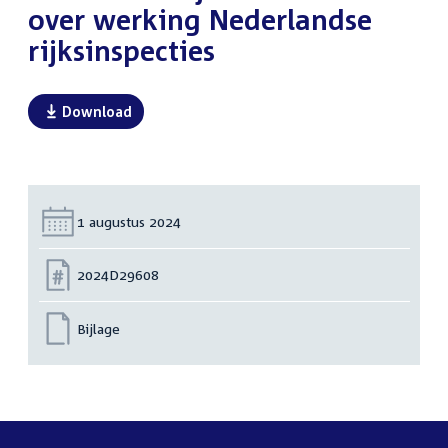
over werking Nederlandse
rijksinspecties
Download
Datum:
1 augustus 2024
Nummer:
2024D29608
Bijlage