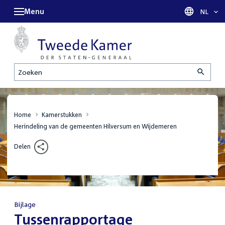
Menu
Taal sel
NL
Zoeken
Home
Kamerstukken
Herindeling van de gemeenten Hilversum en Wijdemeren
Delen
Bijlage
:
Tussenrapportage