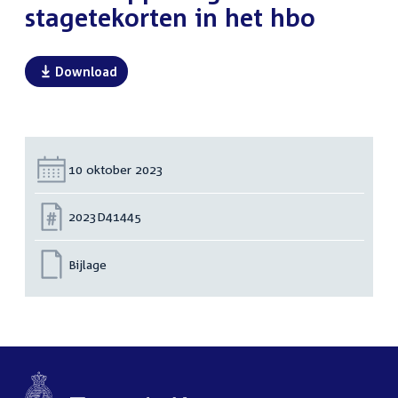
stagetekorten in het hbo
Download
Datum:
10 oktober 2023
Nummer:
2023D41445
Bijlage