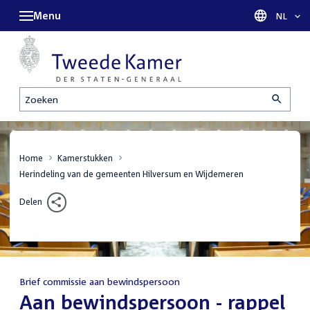
Menu
Taal sel
NL
Zoeken
Home
Kamerstukken
Herindeling van de gemeenten Hilversum en Wijdemeren
Delen
Brief commissie aan bewindspersoon
:
Aan bewindspersoon - rappel