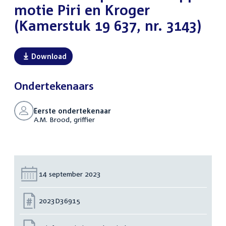
motie Piri en Kroger
(Kamerstuk 19 637, nr. 3143)
Download
Ondertekenaars
Eerste ondertekenaar
A.M. Brood, griffier
Datum:
14 september 2023
Nummer:
2023D36915