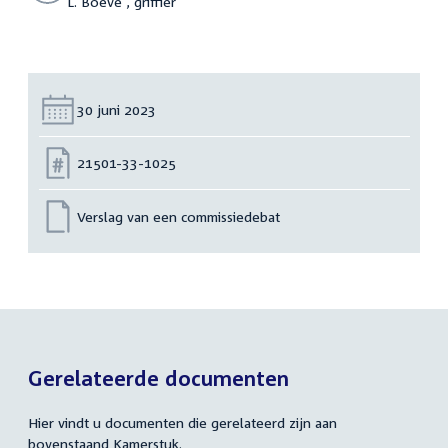
L. Boeve , griffier
Datum:
30 juni 2023
Nummer:
21501-33-1025
Verslag van een commissiedebat
Gerelateerde documenten
Hier vindt u documenten die gerelateerd zijn aan
bovenstaand Kamerstuk.