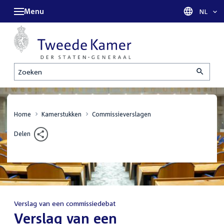
Menu
Taal sel
NL
Zoeken
Home
Kamerstukken
Commissieverslagen
Delen
Verslag van een commissiedebat
:
Verslag van een