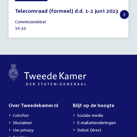
Telecomraad (formeel) d.d. 1-2 juni 2023
30
Commissiedebat
mei
Tijd
16:30
2023
activiteit:
Over Tweedekamer.nl
Blijf op de hoogte
Colofon
Sociale media
Disclaimer
E-mailattenderingen
Uw privacy
Debat Direct