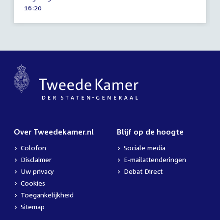
mei
Tijd
16:20
2023
activiteit:
Over Tweedekamer.nl
Blijf op de hoogte
Colofon
Sociale media
Disclaimer
E-mailattenderingen
Uw privacy
Debat Direct
Cookies
Toegankelijkheid
Sitemap