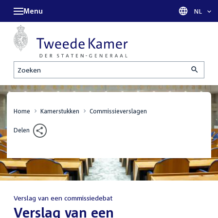
Menu
Taal sel
NL
Zoeken
Home
Kamerstukken
Commissieverslagen
Delen
Verslag van een commissiedebat
:
Verslag van een