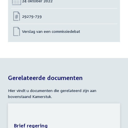
Datum:
24 oktober 2022
Nummer:
29279-739
Verslag van een commissiedebat
Gerelateerde documenten
Hier vindt u documenten die gerelateerd zijn aan
bovenstaand Kamerstuk.
Brief regering