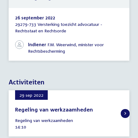
26 september 2022
29279-733 Versterking toezicht advocatuur -
Brief
Rechtsstaat en Rechtsorde
regering
Indiener
F.M. Weerwind, minister voor
Rechtsbescherming
Activiteiten
29 sep 2022
Regeling van werkzaamheden
29
Regeling van werkzaamheden
september
Tijd
14:10
2022
activiteit: