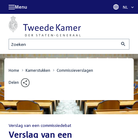
Menu
Taal sel
NL
Zoeken
Home
Kamerstukken
Commissieverslagen
Delen
Verslag van een commissiedebat
:
Verslag van een