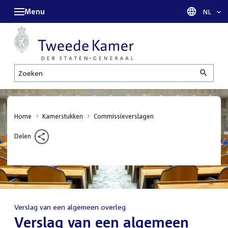
Menu
Taal sel
NL
Zoeken
Home
Kamerstukken
Commissieverslagen
Delen
Verslag van een algemeen overleg
:
Verslag van een algemeen