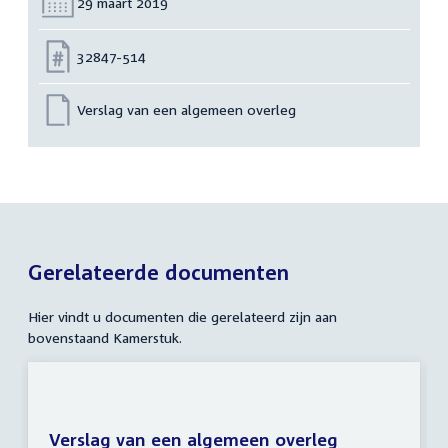
Datum:
29 maart 2019
Nummer:
32847-514
Verslag van een algemeen overleg
Gerelateerde documenten
Hier vindt u documenten die gerelateerd zijn aan
bovenstaand Kamerstuk.
Verslag van een algemeen overleg