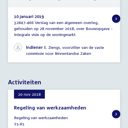
10 januari 2019
32847-466 Verslag van een algemeen overleg,
Verslag
gehouden op 28 november 2018, over Bouwopgave -
van
Integrale visie op de woningmarkt
een
algemeen
overleg
Indiener
E. Ziengs, voorzitter van de vaste
commissie voor Binnenlandse Zaken
Activiteiten
20 nov 2018
Regeling van werkzaamheden
20
Regeling van werkzaamheden
november
Tijd
15:45
2018