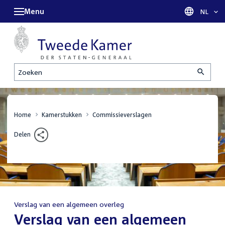
Menu
Taal sel
NL
Zoeken
Home
Kamerstukken
Commissieverslagen
Delen
Verslag van een algemeen overleg
:
Verslag van een algemeen