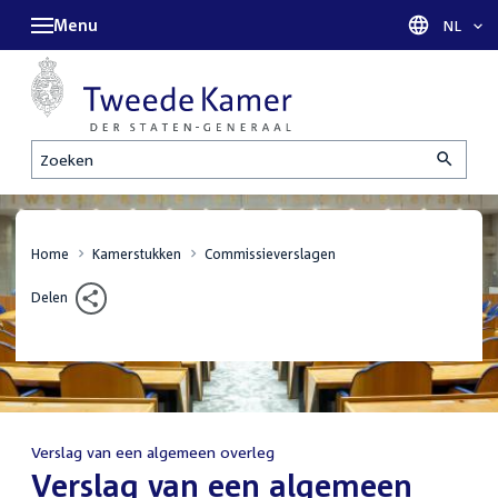
Menu
Taal sel
NL
Zoeken
Home
Kamerstukken
Commissieverslagen
Delen
Verslag van een algemeen overleg
:
Verslag van een algemeen