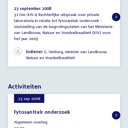
23 september 2008
31700-XIV-4 Rechterlijke uitspraak over private
Brief
laboratoria in relatie tot fytosanitair onderzoek -
regering
Vaststelling van de begrotingsstaten van het Ministerie
van Landbouw, Natuur en Voedselkwaliteit (XIV) voor
het jaar 2009
Indiener
G. Verburg, minister van Landbouw,
Natuur en Voedselkwaliteit
Activiteiten
25 sep 2008
Fytosanitair onderzoek
25
Algemeen overleg
september
Tijd
19:00