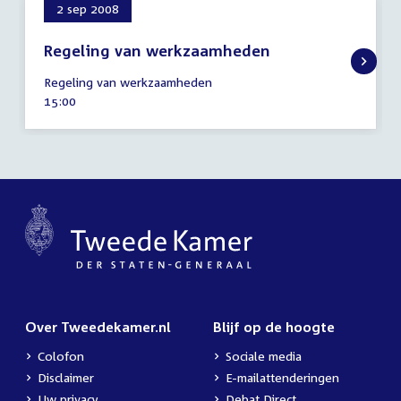
2 sep 2008
Regeling van werkzaamheden
2
Regeling van werkzaamheden
september
Tijd
15:00
2008
activiteit:
Over Tweedekamer.nl
Blijf op de hoogte
Colofon
Sociale media
Disclaimer
E-mailattenderingen
Uw privacy
Debat Direct