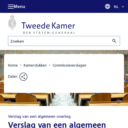
Menu
Taal sel
NL
Zoeken
Home
Kamerstukken
Commissieverslagen
Delen
Verslag van een algemeen overleg
:
Verslag van een algemeen