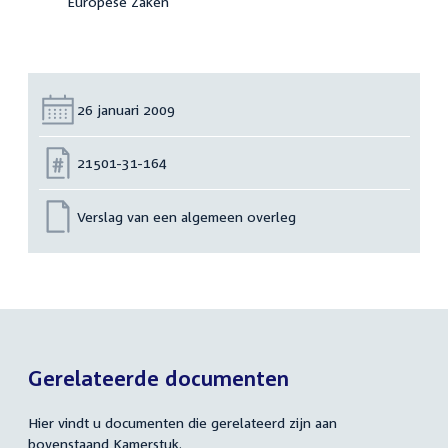
Europese Zaken
Datum:
26 januari 2009
Nummer:
21501-31-164
Verslag van een algemeen overleg
Gerelateerde documenten
Hier vindt u documenten die gerelateerd zijn aan
bovenstaand Kamerstuk.