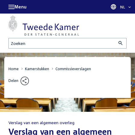
Menu
Taal sel
NL
Zoeken
Home
Kamerstukken
Commissieverslagen
Delen
Verslag van een algemeen overleg
:
Verslag van een algemeen