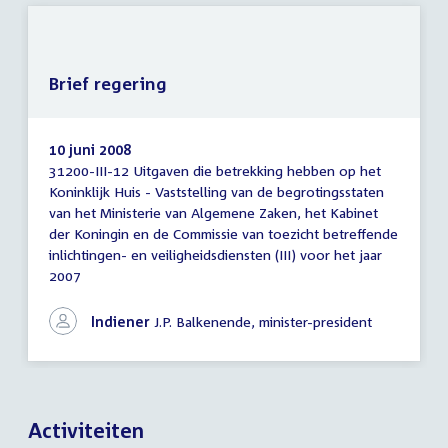
Brief regering
10 juni 2008
31200-III-12 Uitgaven die betrekking hebben op het
Brief
Koninklijk Huis - Vaststelling van de begrotingsstaten
regering
van het Ministerie van Algemene Zaken, het Kabinet
der Koningin en de Commissie van toezicht betreffende
inlichtingen- en veiligheidsdiensten (III) voor het jaar
2007
Indiener
J.P. Balkenende, minister-president
Activiteiten