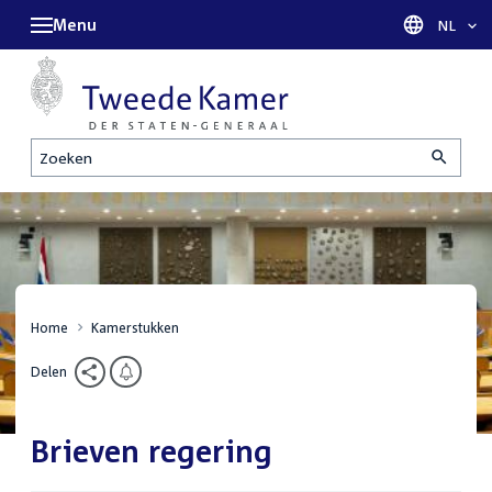
Menu
Taal sel
NL
Zoeken
Home
Kamerstukken
Delen
Brieven regering