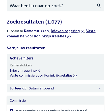
Zoeken
Zoekresultaten
(1.077)
U zoekt in
actieve
Kamerstukken
,
verwijder
Brieven regering
,
verwijder
Vaste
commissie voor Koninkrijksrelaties
filters
filter
filter
Verfijn uw resultaten
Actieve filters
Verfijn
Kamerstukken
uw
verwijder
Brieven regering
resultaten
filter
verwijder
Vaste commissie voor Koninkrijksrelaties
filter
Sorteer op: Datum aflopend
Commissie
Vaste commissie voor Koninkrijksrelaties (1077)