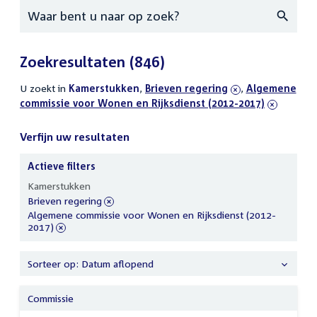
Zoeken
Zoekresultaten
(846)
U zoekt in
actieve
Kamerstukken
,
verwijder
Brieven regering
,
verwijder
Algemene
commissie voor Wonen en Rijksdienst (2012-2017)
filters
filter
filter
Verfijn uw resultaten
Actieve filters
Verfijn
Kamerstukken
uw
verwijder
Brieven regering
resultaten
filter
verwijder
Algemene commissie voor Wonen en Rijksdienst (2012-
filter
2017)
Sorteer op: Datum aflopend
Commissie