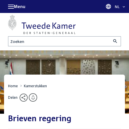
Menu
Taal sel
NL
Zoeken
Home
Kamerstukken
Delen
Brieven regering