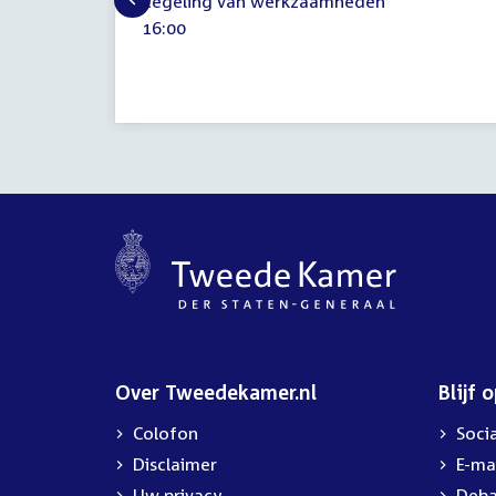
Regeling van werkzaamheden
mei
Tijd
16:00
2025
activiteit:
Over Tweedekamer.nl
Blijf 
Colofon
Soci
Disclaimer
E-ma
Uw privacy
Deba