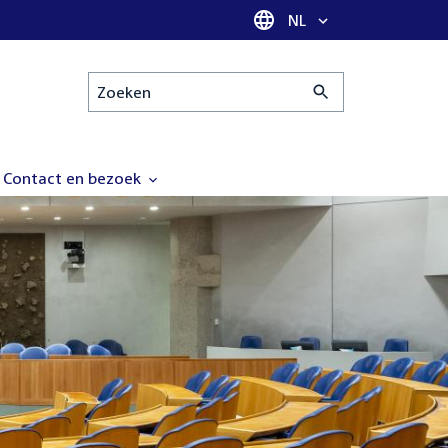
Taal selectie
NL
Zoeken
Contact en bezoek