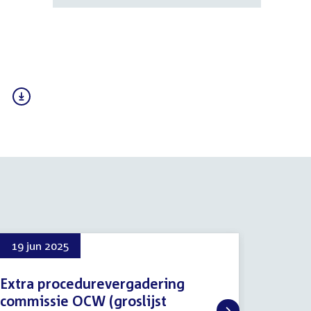
19 jun 2025
1 okt 
Extra procedurevergadering
mbo
commissie OCW (groslijst
1