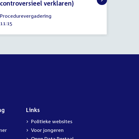
Commiss
controversieel verklaren)
oktober
Tijd
10:00
2025
19
activitei
Procedurevergadering
juni
Tijd
11:15
2025
activiteit:
ng
Links
Politieke websites
mer
Voor jongeren
Open Data Portaal