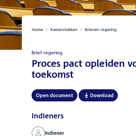
Home
Kamerstukken
Brieven regering
Brief regering
:
Proces pact opleiden v
toekomst
Open document
Download
Indieners
Indiener