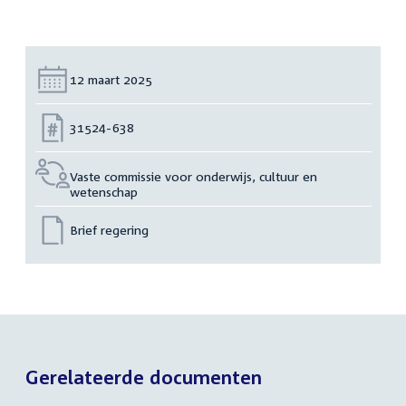
Datum:
12 maart 2025
Nummer:
31524-638
Vaste commissie voor onderwijs, cultuur en
wetenschap
Brief regering
Gerelateerde documenten