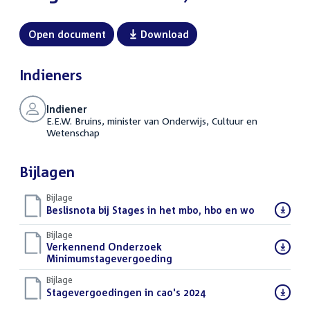
Open document
Download
Indieners
Indiener
E.E.W. Bruins, minister van Onderwijs, Cultuur en
Wetenschap
Bijlagen
Bijlage
Download
Beslisnota bij Stages in het mbo, hbo en wo
(PDF)
bestand:
Bijlage
Download
Verkennend Onderzoek
bestand:
Minimumstagevergoeding
(PDF)
Bijlage
Download
Stagevergoedingen in cao's 2024
(PDF)
bestand: