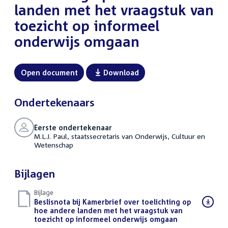
landen met het vraagstuk van
toezicht op informeel
onderwijs omgaan
Open document
Download
Ondertekenaars
Eerste ondertekenaar
M.L.J. Paul, staatssecretaris van Onderwijs, Cultuur en
Wetenschap
Bijlagen
Bijlage
Download
Beslisnota bij Kamerbrief over toelichting op
bestand:
hoe andere landen met het vraagstuk van
toezicht op informeel onderwijs omgaan
(PDF)