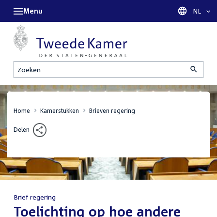
Menu
Taal sel
NL
Zoeken
Home
Kamerstukken
Brieven regering
Delen
Brief regering
:
Toelichting op hoe andere