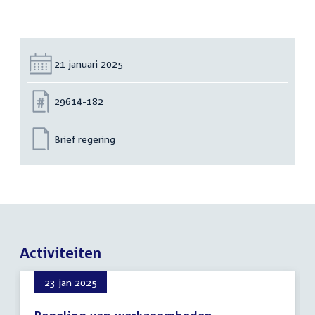
Datum:
21 januari 2025
Nummer:
29614-182
Brief regering
Activiteiten
23 jan 2025