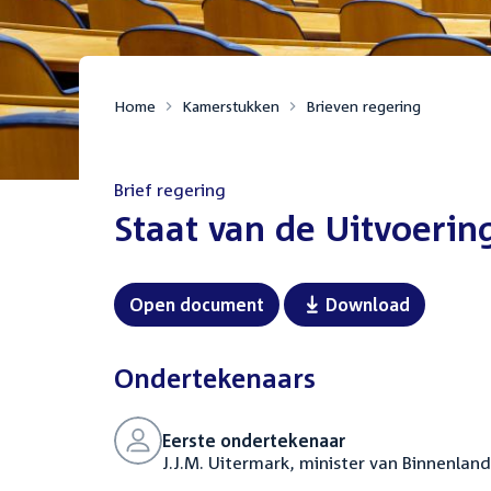
Home
Kamerstukken
Brieven regering
Brief regering
:
Staat van de Uitvoerin
Open document
Download
Ondertekenaars
Eerste ondertekenaar
J.J.M. Uitermark, minister van Binnenland