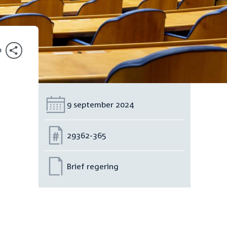
n
Datum:
9 september 2024
Nummer:
29362-365
Brief regering