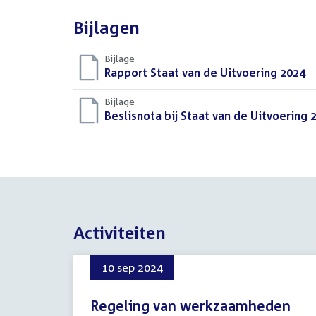
Bijlagen
Bijlage
Download
Rapport Staat van de Uitvoering 2024
(
bestand:
Bijlage
Download
Beslisnota bij Staat van de Uitvoering 
bestand:
Activiteiten
10 sep 2024
Regeling van werkzaamheden