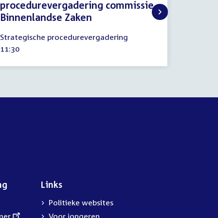
procedurevergadering commissie
commis
Binnenlandse Zaken
contro
10
17
Strategische procedurevergadering
Procedu
oktober
juni
Tijd
11:30
Tijd
20:00
2024
2025
activiteit:
activitei
ng
Links
Politieke websites
mer
Voor jongeren