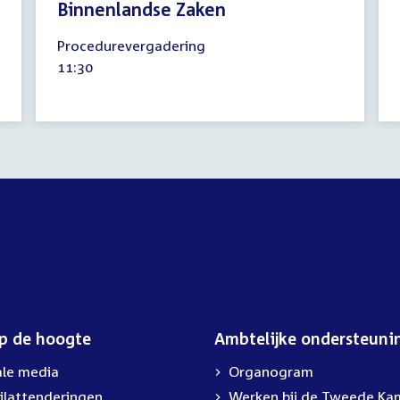
Binnenlandse Zaken
11
Procedurevergadering
september
Tijd
11:30
2024
activiteit:
op de hoogte
Ambtelijke ondersteuni
ale media
Organogram
ilattenderingen
External
Werken bij de Tweede Ka