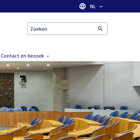
Taal selectie
NL
Zoeken
Contact en bezoek