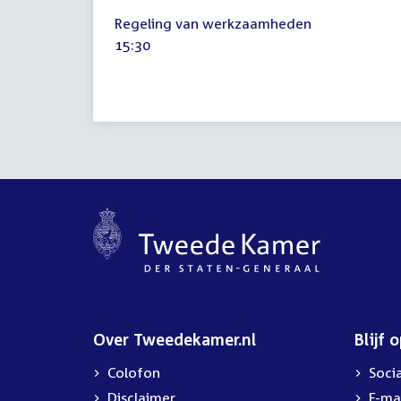
10
Regeling van werkzaamheden
september
Tijd
15:30
2024
activiteit:
Over Tweedekamer.nl
Blijf 
Colofon
Soci
Disclaimer
E-ma