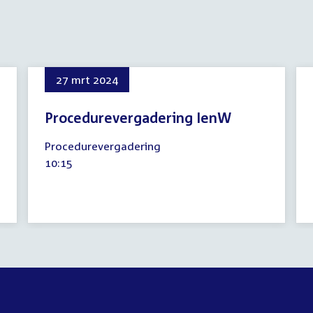
27 mrt 2024
Procedurevergadering IenW
27
Procedurevergadering
maart
Tijd
10:15
2024
activiteit: