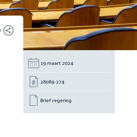
n
Datum:
19 maart 2024
Nummer:
28089-274
Brief regering