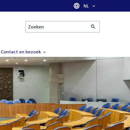
Taal selectie
NL
Zoeken
Contact en bezoek