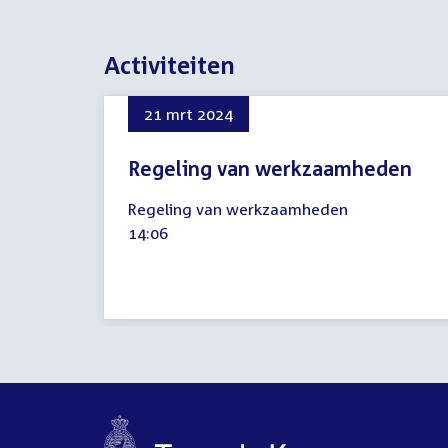
Activiteiten
21 mrt 2024
Regeling van werkzaamheden
21
Regeling van werkzaamheden
maart
Tijd
14:06
2024
activiteit: