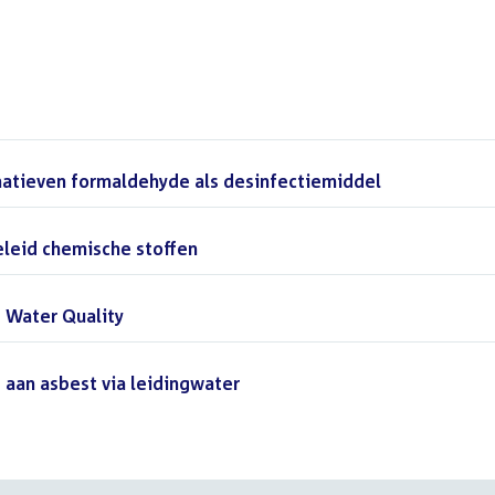
natieven formaldehyde als desinfectiemiddel
(PDF)
eleid chemische stoffen
(PDF)
d Water Quality
(PDF)
 aan asbest via leidingwater
(PDF)