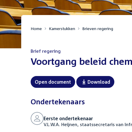
Home
Kamerstukken
Brieven regering
Brief regering
:
Voortgang beleid chem
Open document
Download
Ondertekenaars
Eerste ondertekenaar
V.L.W.A. Heijnen, staatssecretaris van In