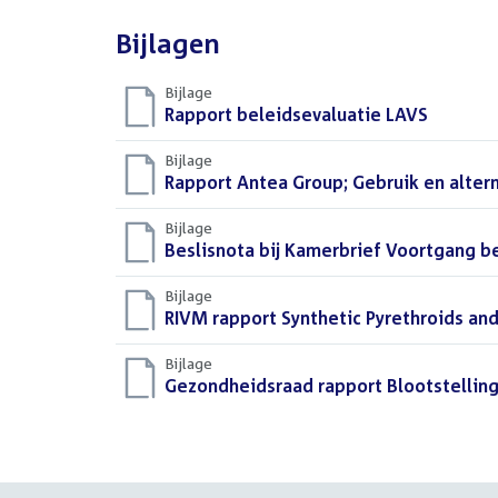
Bijlagen
Bijlage
Download
Rapport beleidsevaluatie LAVS
(PDF)
bestand:
Bijlage
Download
Rapport Antea Group; Gebruik en alter
bestand:
Bijlage
Download
Beslisnota bij Kamerbrief Voortgang b
bestand:
Bijlage
Download
RIVM rapport Synthetic Pyrethroids an
bestand:
Bijlage
Download
Gezondheidsraad rapport Blootstelling
bestand: