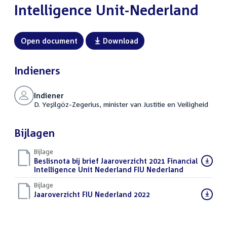
Intelligence Unit-Nederland
Open document
Download
Indieners
Indiener
D. Yeşilgöz-Zegerius, minister van Justitie en Veiligheid
Bijlagen
Bijlage
Download
Beslisnota bij brief Jaaroverzicht 2021 Financial
bestand:
Intelligence Unit Nederland FIU Nederland
(PDF)
Bijlage
Download
Jaaroverzicht FIU Nederland 2022
(PDF)
bestand: