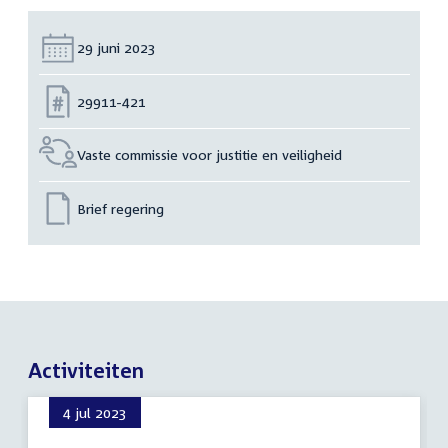
Datum:
29 juni 2023
Nummer:
29911-421
Vaste commissie voor justitie en veiligheid
Brief regering
Activiteiten
4 jul 2023