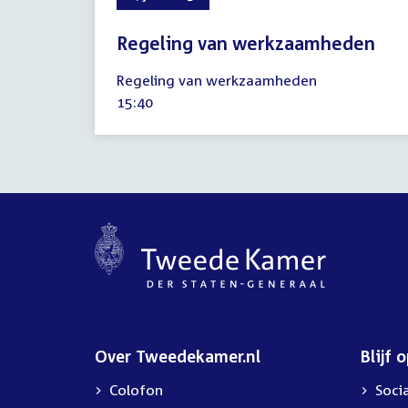
Regeling van werkzaamheden
4
Regeling van werkzaamheden
juli
Tijd
15:40
2023
activiteit:
Over Tweedekamer.nl
Blijf 
Colofon
Soci