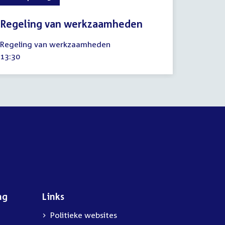
Regeling van werkzaamheden
28
Regeling van werkzaamheden
september
Tijd
13:30
2023
activiteit:
ng
Links
Politieke websites