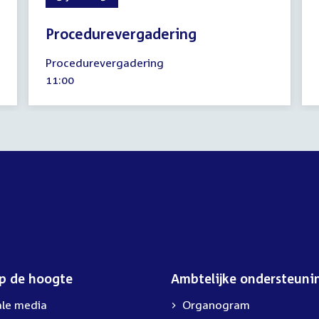
Procedurevergadering
5
Procedurevergadering
juli
Tijd
11:00
2023
activiteit:
op de hoogte
Ambtelijke ondersteuni
ale media
Organogram