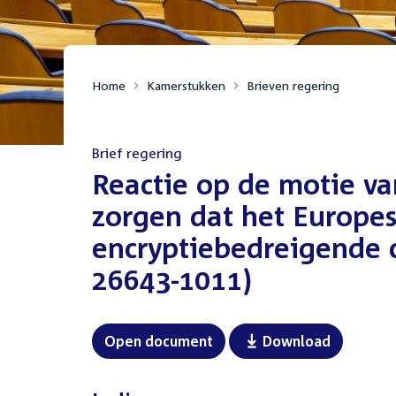
Home
Kamerstukken
Brieven regering
Brief regering
:
Reactie op de motie va
zorgen dat het Europes
encryptiebedreigende 
26643-1011)
Open document
Download