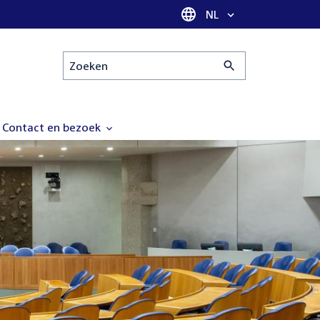
Taal selectie
NL
Zoeken
Contact en bezoek