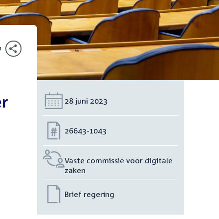
n
er
Datum:
28 juni 2023
Nummer:
26643-1043
Vaste commissie voor digitale
zaken
Brief regering