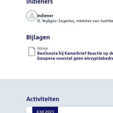
Indieners
Indiener
D. Yeşilgöz-Zegerius, minister van Justiti
Bijlagen
Bijlage
Download
Beslisnota bij Kamerbrief Reactie op de
bestand:
Europese voorstel geen encryptiebedr
Activiteiten
4 jul 2023