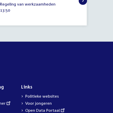
17
23
Regeling van werkzaamheden
Regelin
mei
mei
Tijd
13:50
Tijd
15:45
2023
2023
activiteit:
activitei
ng
Links
Politieke websites
mer
Voor jongeren
External
Open Data Portaal