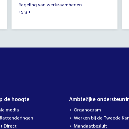
16
Regeling van werkzaamheden
mei
Tijd
15:30
2023
activiteit:
op de hoogte
Ambtelijke ondersteuni
ale media
Organogram
ilattenderingen
External
Werken bij de Tweede Ka
link:
t Direct
Mandaatbesluit