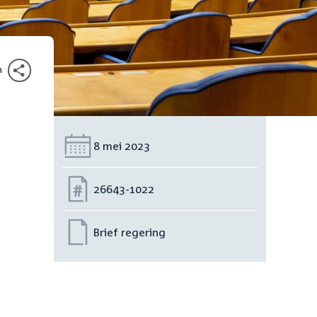
n
Datum:
8 mei 2023
Nummer:
26643-1022
Brief regering