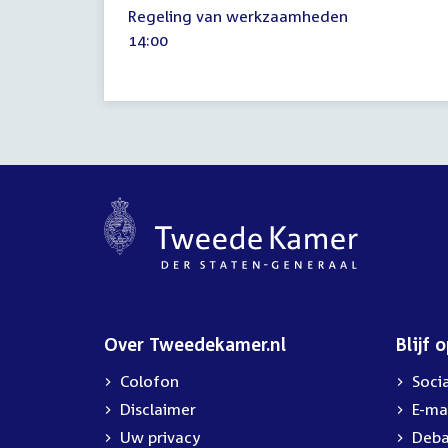
11
Regeling van werkzaamheden
mei
Tijd
14:00
2023
activiteit:
Over Tweedekamer.nl
Blijf 
Colofon
Soci
Disclaimer
E-ma
Uw privacy
Deba