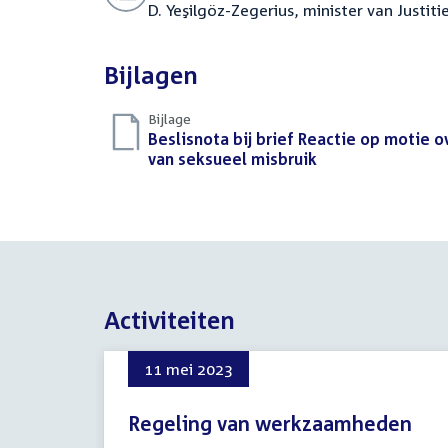
D. Yeşilgöz-Zegerius, minister van Justiti
Bijlagen
Bijlage
Download
Beslisnota bij brief Reactie op motie 
bestand:
van seksueel misbruik
(PDF)
Activiteiten
11 mei 2023
Regeling van werkzaamheden