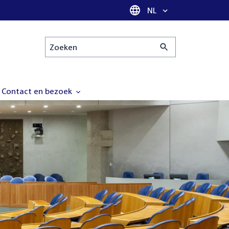
Taal selectie
NL
Zoeken
Contact en bezoek