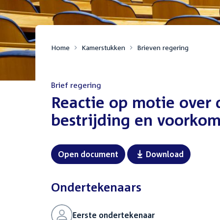
Home
Kamerstukken
Brieven regering
Brief regering
:
Reactie op motie over 
bestrijding en voorkom
Open document
Download
Ondertekenaars
Eerste ondertekenaar